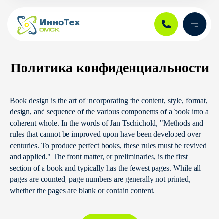
Политика конфиденциальности
ЗАДАЙТЕ ВОПРОС
Задайте свой вопрос в этой форме —
менеджеры фестиваля свяжутся с вами
Book design is the art of incorporating the content, style, format,
и проконсультируют вас
design, and sequence of the various components of a book into a
coherent whole. In the words of Jan Tschichold, "Methods and
rules that cannot be improved upon have been developed over
centuries. To produce perfect books, these rules must be revived
and applied." The front matter, or preliminaries, is the first
РЕГИСТРАЦИЯ ЗАВЕРШЕНА
+7
section of a book and typically has the fewest pages. While all
Регистрация на конкурсные
pages are counted, page numbers are generally not printed,
направления фестиваля завершена. Но
whether the pages are blank or contain content.
вы сможете прийти и погрузиться в
атмосферу фестиваля