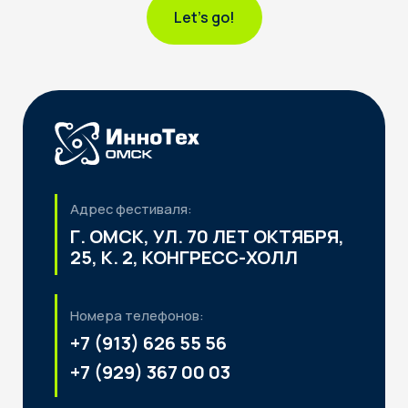
Let's go!
Я даю своё согласие на
обработку персональных
данных
и соглашаюсь с
политикой
конфиденциальности
Адрес фестиваля:
Отправить заявку
Г. ОМСК, УЛ. 70 ЛЕТ ОКТЯБРЯ,
25, К. 2, КОНГРЕСС-ХОЛЛ
Номера телефонов:
+7 (913) 626 55 56
+7 (929) 367 00 03
Почта:
INNOTECHFEST@YANDEX.RU
О фестивале
Расписание
Программа
Частые вопросы
Направления
Контакты